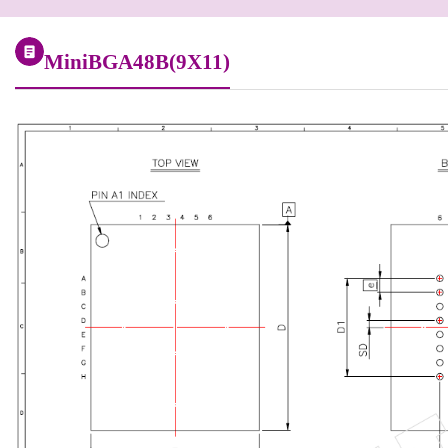
MiniBGA48B(9X11)