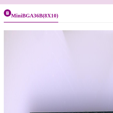
MiniBGA36B(8X10)