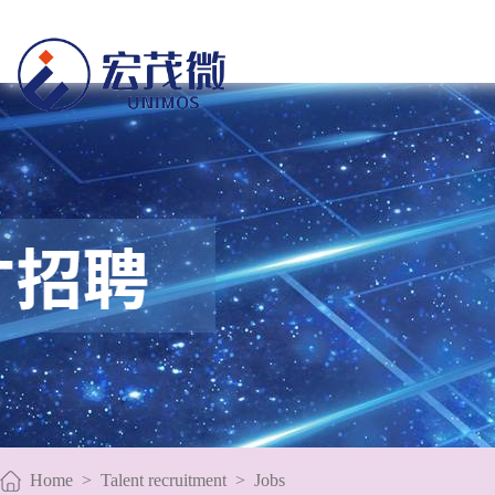
Home
>
Talent recruitment
>
Jobs